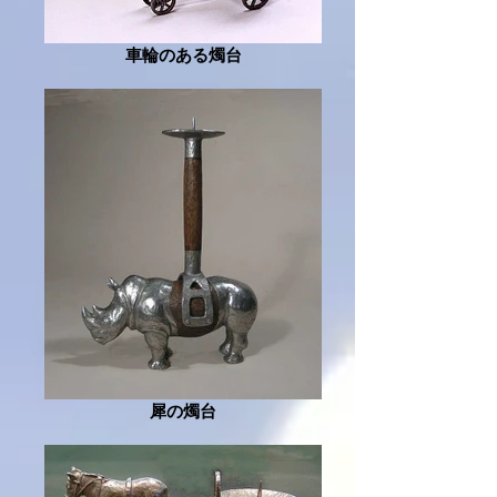
車輪のある燭台
犀の燭台