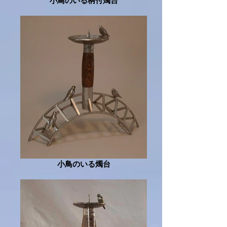
小鳥のいる柄付燭台
小鳥のいる燭台