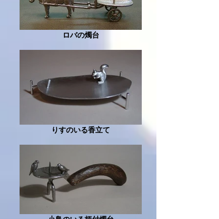
ロバの燭台
りすのいる香立て