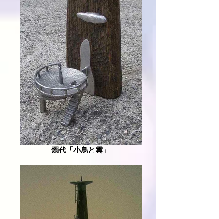
燭代「小鳥と雲」