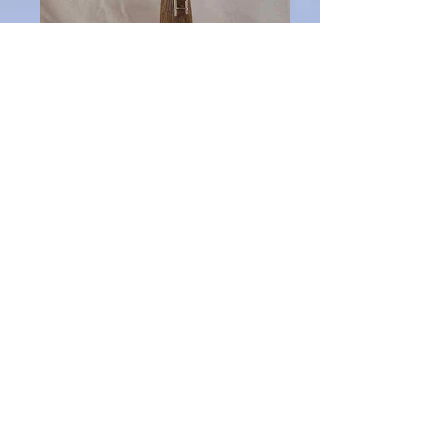
河馬の燭台